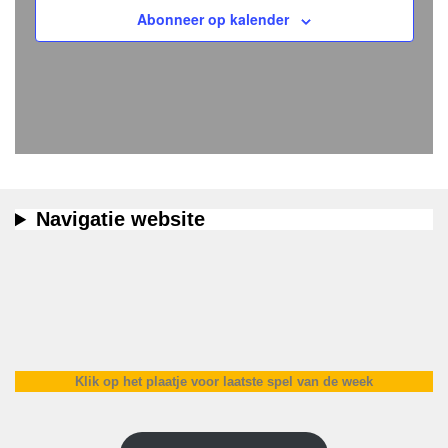
i
n
e
Abonneer op kalender
g
t
e
a
e
r
t
n
g
i
e
e
v
e
n
Navigatie website
n
a
v
i
g
a
Klik op het plaatje voor laatste spel van de week
t
i