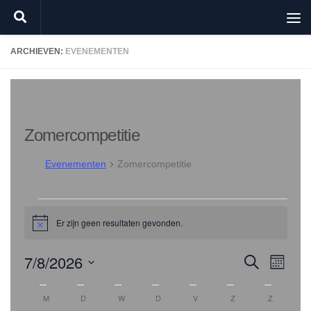
Doorgaan naar inhoud
ARCHIEVEN:
EVENEMENTEN
Zomercompetitie
Evenementen
Zomercompetitie
Evenementen
Er zijn geen resultaten gevonden.
Bericht
7/8/2026
E
E
Zoeken
Maand
v
v
Selecteer
K
e
e
een
M
MAANDAG
D
DINSDAG
W
WOENSDAG
D
DONDERDAG
V
VRIJDAG
Z
ZATERDAG
Z
ZONDAG
datum.