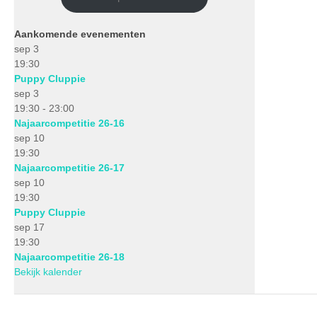
Aankomende evenementen
sep
3
19:30
Puppy Cluppie
sep
3
19:30
-
23:00
Najaarcompetitie 26-16
sep
10
19:30
Najaarcompetitie 26-17
sep
10
19:30
Puppy Cluppie
sep
17
19:30
Najaarcompetitie 26-18
Bekijk kalender