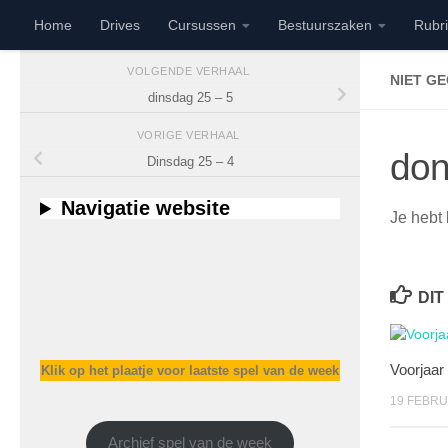
Home
Drives
Cursussen
Bestuurszaken
Rubr
Doorgaan naar inhoud
VOLGENDE VERHAAL
NIET G
dinsdag 25 – 5
VORIGE VERHAAL
don
Dinsdag 25 – 4
Navigatie website
Je hebt 
DIT
Voorjaar
Klik op het plaatje voor laatste spel van de week
19 FEBRU
Archief spel van de week