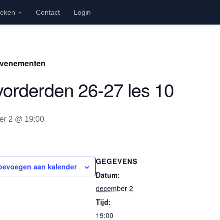
ieken
Contact
Login
 Evenementen
orderden 26-27 les 10
r 2 @ 19:00
GEGEVENS
oevoegen aan kalender
Datum:
december 2
Tijd:
19:00