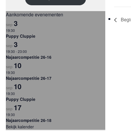
Aankomende evenementen
Begin
3
sep
19:30
Puppy Cluppie
3
sep
19:30
-
23:00
Najaarcompetitie 26-16
10
sep
19:30
Najaarcompetitie 26-17
10
sep
19:30
Puppy Cluppie
17
sep
19:30
Najaarcompetitie 26-18
Bekijk kalender