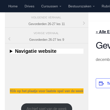
Home
Drives
Cursussen
Bestuurszaken
Rubr
Doorgaan naar inhoud
VOLGENDE VERHAAL
Gevorderden 26-27 les 11
« Alle
VORIGE VERHAAL
Gevorderden 26-27 les 9
Gev
Navigatie website
decembe
T
Klik op het plaatje voor laatste spel van de week
Archief spel van de week