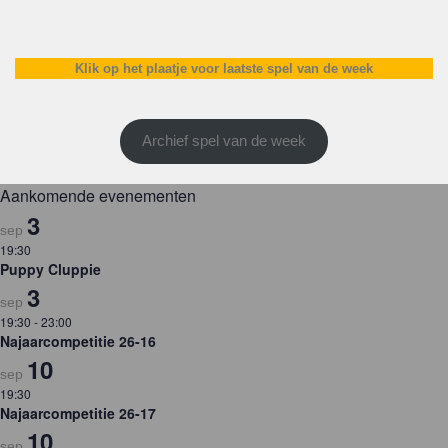
Klik op het plaatje voor laatste spel van de week
Archief spel van de week
Aankomende evenementen
3
sep
19:30
Puppy Cluppie
3
sep
19:30
-
23:00
Najaarcompetitie 26-16
10
sep
19:30
Najaarcompetitie 26-17
10
sep