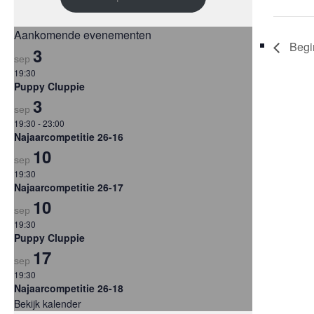
Aankomende evenementen
Begin
3
sep
19:30
Puppy Cluppie
3
sep
19:30
-
23:00
Najaarcompetitie 26-16
10
sep
19:30
Najaarcompetitie 26-17
10
sep
19:30
Puppy Cluppie
17
sep
19:30
Najaarcompetitie 26-18
Bekijk kalender