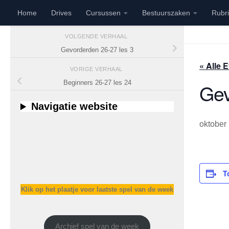
Home
Drives
Cursussen
Bestuurszaken
Rubr
Doorgaan naar inhoud
VOLGENDE VERHAAL
Gevorderden 26-27 les 3
« Alle
VORIGE VERHAAL
Beginners 26-27 les 24
Gev
Navigatie website
oktober
T
Klik op het plaatje voor laatste spel van de week
Archief spel van de week