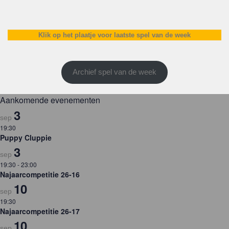
Klik op het plaatje voor laatste spel van de week
Archief spel van de week
Aankomende evenementen
3
sep
19:30
Puppy Cluppie
3
sep
19:30
-
23:00
Najaarcompetitie 26-16
10
sep
19:30
Najaarcompetitie 26-17
10
sep