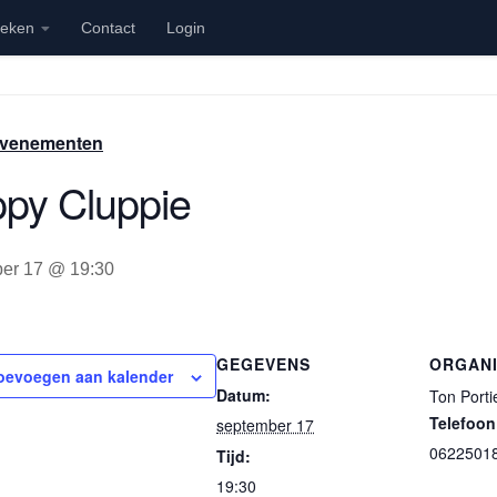
ieken
Contact
Login
 Evenementen
py Cluppie
er 17 @ 19:30
GEGEVENS
ORGAN
oevoegen aan kalender
Datum:
Ton Porti
Telefoon
september 17
0622501
Tijd:
19:30