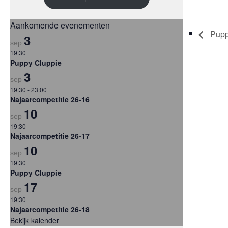
Aankomende evenementen
Pupp
3
sep
19:30
Puppy Cluppie
3
sep
19:30
-
23:00
Najaarcompetitie 26-16
10
sep
19:30
Najaarcompetitie 26-17
10
sep
19:30
Puppy Cluppie
17
sep
19:30
Najaarcompetitie 26-18
Bekijk kalender