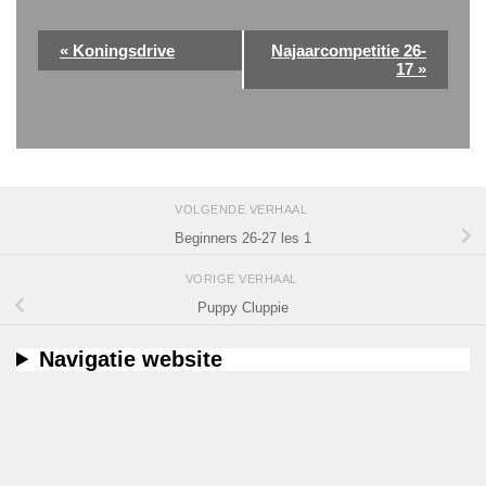
E
«
Koningsdrive
Najaarcompetitie 26-
v
17
»
e
n
e
m
e
VOLGENDE VERHAAL
n
Beginners 26-27 les 1
t
VORIGE VERHAAL
N
Puppy Cluppie
a
v
Navigatie website
i
g
a
t
i