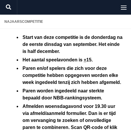
Doorgaan naar inhoud
NAJAARSCOMPETITIE
Start van deze competitie is de donderdag na
de eerste dinsdag van september. Het e
inde
is half december.
Het aantal speelavonden is
+
15.
Paren en/of spelers die zich voor deze
competitie hebben opgegeven worden elke
week ingedeeld tenzij zich hebben afgemeld.
Paren worden ingedeeld naar sterkte
bepaald door NBB-rankingsysteem.
Afmelden woensdagavond voor 19.30 uur
via afmeld/aanmeld formulier. Dan is er tijd
om vervanging te zoeken of onvolledige
paren te combineren. Scan QR-code of klik