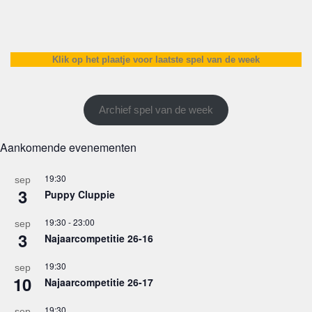
Klik op het plaatje voor laatste spel van de week
Archief spel van de week
Aankomende evenementen
19:30
sep
3
Puppy Cluppie
19:30
-
23:00
sep
3
Najaarcompetitie 26-16
19:30
sep
10
Najaarcompetitie 26-17
19:30
sep