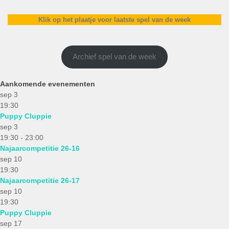
Klik op het plaatje voor laatste spel van de week
Archief spel van de week
Aankomende evenementen
sep
3
19:30
Puppy Cluppie
sep
3
19:30
-
23:00
Najaarcompetitie 26-16
sep
10
19:30
Najaarcompetitie 26-17
sep
10
19:30
Puppy Cluppie
sep
17