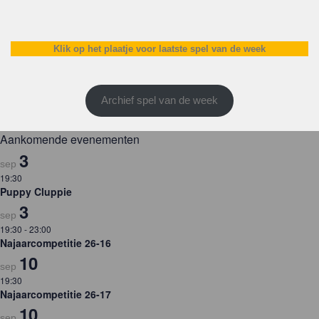
Klik op het plaatje voor laatste spel van de week
Archief spel van de week
Aankomende evenementen
3
sep
19:30
Puppy Cluppie
3
sep
19:30
-
23:00
Najaarcompetitie 26-16
10
sep
19:30
Najaarcompetitie 26-17
10
sep