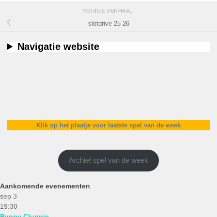
VORIGE VERHAAL
slotdrive 25-26
Navigatie website
Klik op het plaatje voor laatste spel van de week
Archief spel van de week
Aankomende evenementen
sep
3
19:30
Puppy Cluppie