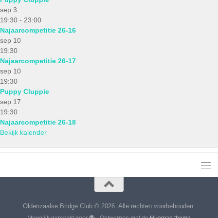
sep
3
19:30
-
23:00
Najaarcompetitie 26-16
sep
10
19:30
Najaarcompetitie 26-17
sep
10
19:30
Puppy Cluppie
sep
17
19:30
Najaarcompetitie 26-18
Bekijk kalender
Oldenzaalse Bridge Club © 2026. Alle rechten voorbehouden.
Mogelijk gemaakt door
- Ontworpen met de
Hueman thema