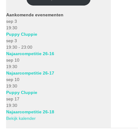
Aankomende evenementen
sep
3
19:30
Puppy Cluppie
sep
3
19:30
-
23:00
Najaarcompetitie 26-16
sep
10
19:30
Najaarcompetitie 26-17
sep
10
19:30
Puppy Cluppie
sep
17
19:30
Najaarcompetitie 26-18
Bekijk kalender