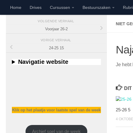
Home
Drives
Cursussen
Bestuurszaken
Rubr
Doorgaan naar inhoud
VOLGENDE VERHAAL
NIET G
Voorjaar 26-2
VORIGE VERHAAL
Naj
24-25 15
Navigatie website
Je hebt 
DIT
25-26 5
Klik op het plaatje voor laatste spel van de week
4 OKTOBE
Archief spel van de week