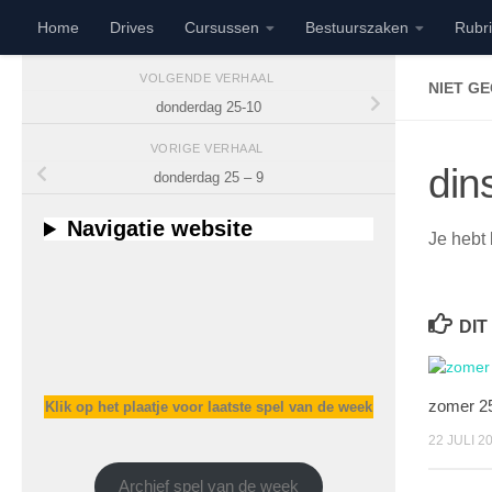
Home
Drives
Cursussen
Bestuurszaken
Rubr
Doorgaan naar inhoud
VOLGENDE VERHAAL
NIET G
donderdag 25-10
VORIGE VERHAAL
din
donderdag 25 – 9
Navigatie website
Je hebt 
DIT
zomer 25
Klik op het plaatje voor laatste spel van de week
22 JULI 2
Archief spel van de week