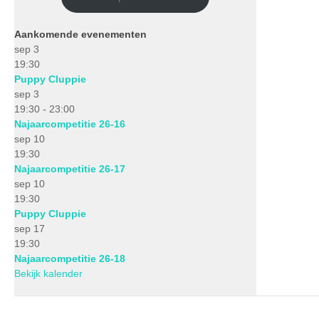
Aankomende evenementen
sep
3
19:30
Puppy Cluppie
sep
3
19:30
-
23:00
Najaarcompetitie 26-16
sep
10
19:30
Najaarcompetitie 26-17
sep
10
19:30
Puppy Cluppie
sep
17
19:30
Najaarcompetitie 26-18
Bekijk kalender