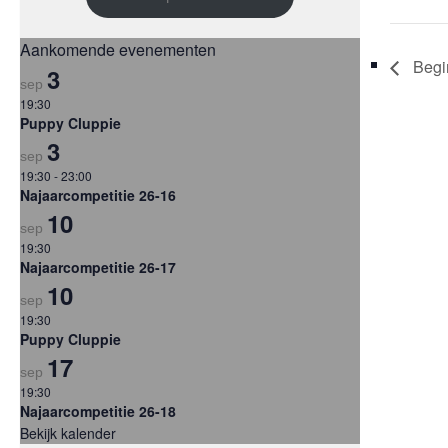
Aankomende evenementen
Begin
3
sep
19:30
Puppy Cluppie
3
sep
19:30
-
23:00
Najaarcompetitie 26-16
10
sep
19:30
Najaarcompetitie 26-17
10
sep
19:30
Puppy Cluppie
17
sep
19:30
Najaarcompetitie 26-18
Bekijk kalender