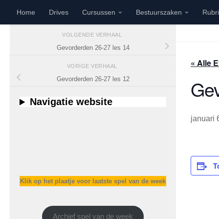
Home
Drives
Cursussen
Bestuurszaken
Rubr
Doorgaan naar inhoud
VOLGENDE VERHAAL
Gevorderden 26-27 les 14
« Alle
VORIGE VERHAAL
Gevorderden 26-27 les 12
Gev
Navigatie website
januari
T
Klik op het plaatje voor laatste spel van de week
Archief spel van de week