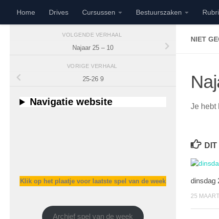
Home
Drives
Cursussen
Bestuurszaken
Rubr
Doorgaan naar inhoud
VOLGENDE VERHAAL
NIET G
Najaar 25 – 10
VORIGE VERHAAL
Naj
25-26 9
Navigatie website
Je hebt 
DIT
dinsdag 
Klik op het plaatje voor laatste spel van de week
25 MAART
Archief spel van de week