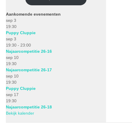
Aankomende evenementen
sep
3
19:30
Puppy Cluppie
sep
3
19:30
-
23:00
Najaarcompetitie 26-16
sep
10
19:30
Najaarcompetitie 26-17
sep
10
19:30
Puppy Cluppie
sep
17
19:30
Najaarcompetitie 26-18
Bekijk kalender