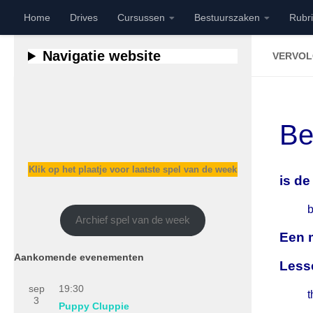
Home
Drives
Cursussen
Bestuurszaken
Rubr
Doorgaan naar inhoud
Navigatie website
VERVO
Be
Klik op het plaatje voor laatste spel van de week
is de
b
Archief spel van de week
Een m
Aankomende evenementen
Less
sep
19:30
t
3
Puppy Cluppie