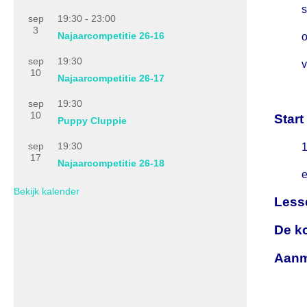
s
sep
19:30
-
23:00
3
Najaarcompetitie 26-16
o
sep
19:30
v
10
Najaarcompetitie 26-17
sep
19:30
10
Star
Puppy Cluppie
sep
19:30
1
17
Najaarcompetitie 26-18
e
Bekijk kalender
Less
De k
Aanme