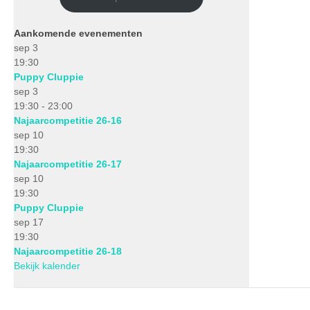
Aankomende evenementen
sep
3
19:30
Puppy Cluppie
sep
3
19:30
-
23:00
Najaarcompetitie 26-16
sep
10
19:30
Najaarcompetitie 26-17
sep
10
19:30
Puppy Cluppie
sep
17
19:30
Najaarcompetitie 26-18
Bekijk kalender