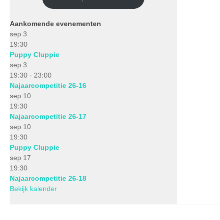
Aankomende evenementen
sep
3
19:30
Puppy Cluppie
sep
3
19:30
-
23:00
Najaarcompetitie 26-16
sep
10
19:30
Najaarcompetitie 26-17
sep
10
19:30
Puppy Cluppie
sep
17
19:30
Najaarcompetitie 26-18
Bekijk kalender