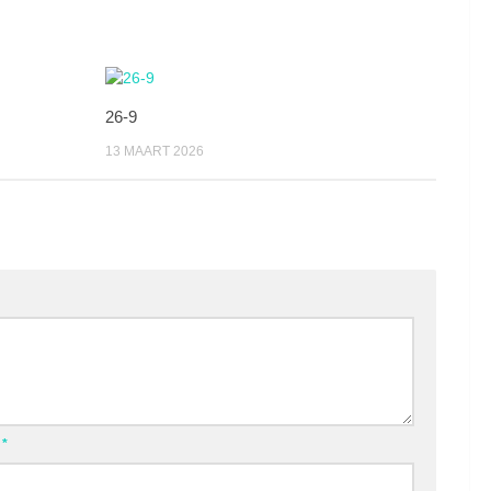
26-9
13 MAART 2026
l
*