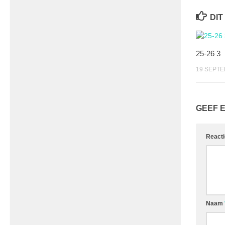
DIT
25-26 3
19 SEPTE
GEEF 
React
Naam