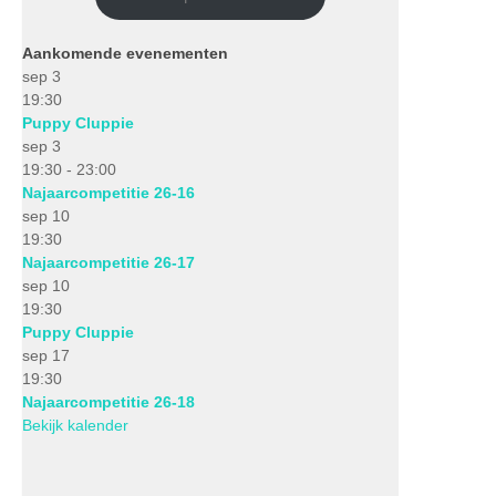
Aankomende evenementen
sep
3
19:30
Puppy Cluppie
sep
3
19:30
-
23:00
Najaarcompetitie 26-16
sep
10
19:30
Najaarcompetitie 26-17
sep
10
19:30
Puppy Cluppie
sep
17
19:30
Najaarcompetitie 26-18
Bekijk kalender